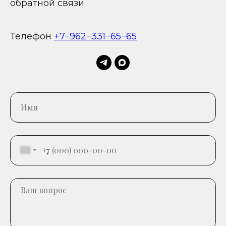
обратной связи
Телефон
+7−962−331−65−65
+7