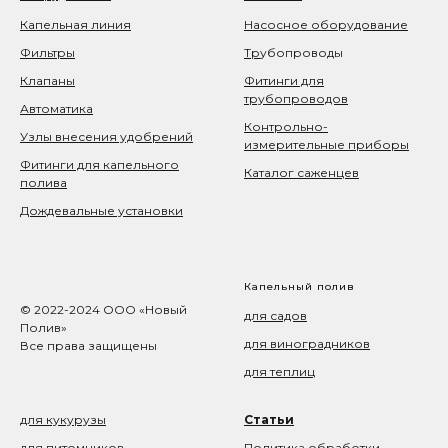
Капельная линия
Насосное оборудование
Фильтры
Тр
убопроводы
Клапаны
Фитинги для
трубопроводов
Автоматика
Контрольно-
Узлы внесения удобрений
измерительные приборы
Фитинги для капельного
Каталог саженцев
полива
Дождевальные установки
Капельный полив
© 2022-2024 ООО «Новый
для садов
Полив»
для виноградников
Все права защищены
для теплиц
для кукурузы
Статьи
для питомников
Политика обработки