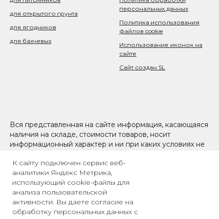
персональных данных
для открытого грунта
Политика использования
для ягодников
файлов cookie
для бахчевых
Использование иконок на
сайте
Сайт создан SL
Вся представленная на сайте информация, касающаяся
наличия на складе, стоимости товаров, носит
информационный характер и ни при каких условиях не
является публичной офертой, определяемой
К сайту подключен сервис веб-
положениями Статьи 437(2) Гражданского кодекса РФ
аналитики Яндекс Метрика,
использующий cookie-файлы для
анализа пользовательской
активности. Вы даете согласие на
обработку персональных данных с