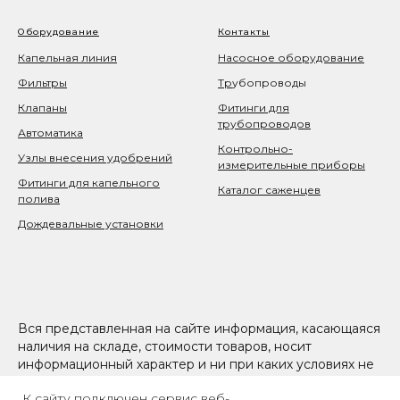
Оборудование
Контакты
Капельная линия
Насосное оборудование
Фильтры
Тр
убопроводы
Клапаны
Фитинги для
трубопроводов
Автоматика
Контрольно-
Узлы внесения удобрений
измерительные приборы
Фитинги для капельного
Каталог саженцев
полива
Дождевальные установки
Вся представленная на сайте информация, касающаяся
наличия на складе, стоимости товаров, носит
информационный характер и ни при каких условиях не
является публичной офертой, определяемой
К сайту подключен сервис веб-