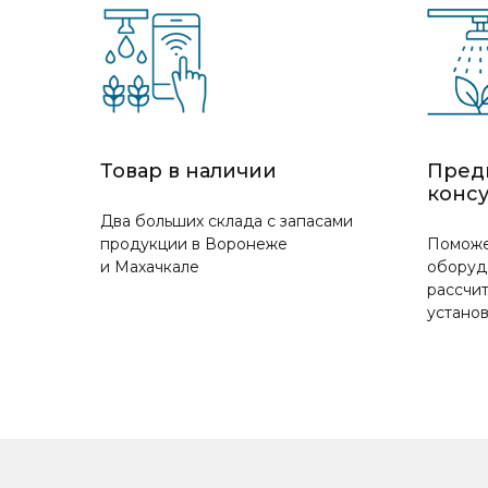
Товар в наличии
Пред
конс
Два больших склада с запасами
продукции в Воронеже
Поможе
и Махачкале
оборуд
рассчит
устано