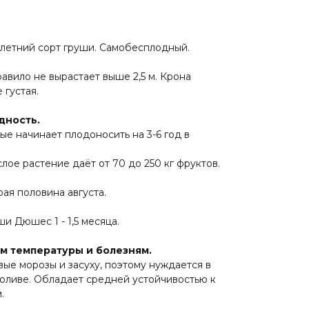
летний сорт груши. Самобесплодный.
авило не вырастает выше 2,5 м. Крона
 густая.
дность.
е начинает плодоносить на 3-6 год в
лое растение даёт от 70 до 250 кг фруктов.
ая половина августа.
и Дюшес 1 - 1,5 месяца.
м температуры и болезням.
ые морозы и засуху, поэтому нуждается в
оливе. Обладает средней устойчивостью к
.