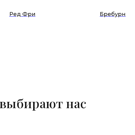
Ред Фри
Бребурн
 выбирают нас