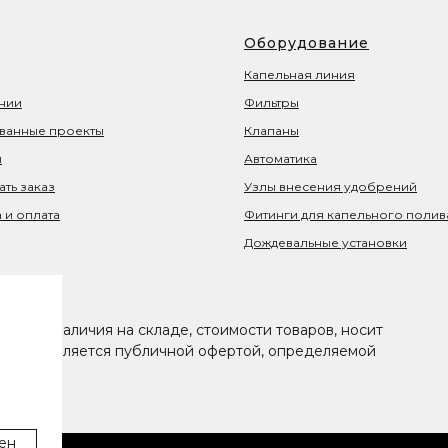
Оборудование
Капельная линия
нии
Фильтры
ванные проекты
Клапаны
ы
Автоматика
ать заказ
Узлы внесения удобрений
 и оплата
Фитинги для капельного полив
Дождевальные установки
щаяся наличия на складе, стоимости товаров, носит
иях не является публичной офертой, определяемой
са РФ
ен