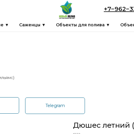
+7−962−3
ие ▼
Саженцы ▼
Объекты для полива ▼
Объек
льямс)
p
Telegram
Дюшес летний 