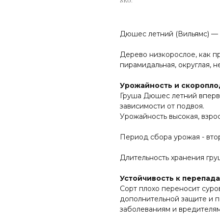
SKU:
Дюшес летний (Вильямс) — 
Дерево низкорослое, как пр
пирамидальная, округлая, не
Урожайность и скоропло
Груша Дюшес летний впервы
зависимости от подвоя.
Урожайность высокая, взрос
Период сбора урожая - втор
Длительность хранения груш
Устойчивость к перепада
Сорт плохо переносит суров
дополнительной защите и п
заболеваниям и вредителям