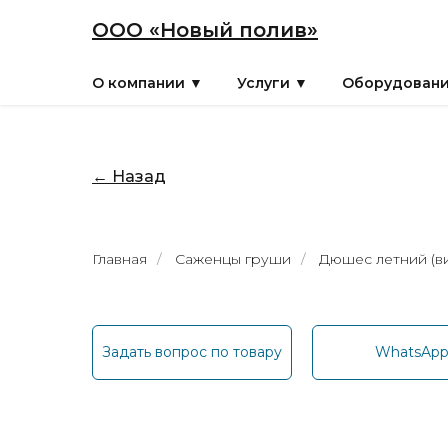
ООО «Новый полив»
О компании ▼
Услуги ▼
Оборудован
← Назад
Главная
/
Саженцы груши
/
Дюшес летний (ви
Задать вопрос по товару
WhatsAp