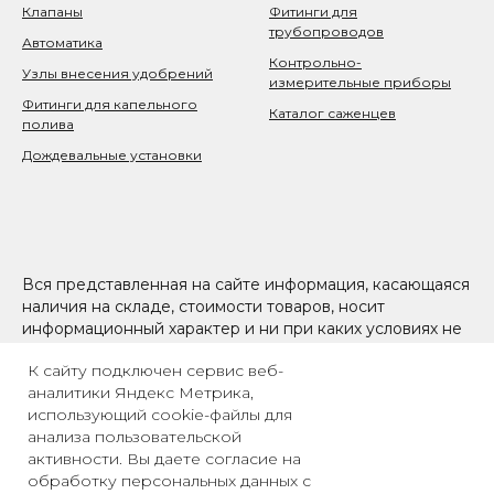
Клапаны
Фитинги для
трубопроводов
Автоматика
Контрольно-
Узлы внесения удобрений
измерительные приборы
Фитинги для капельного
Каталог саженцев
полива
Дождевальные установки
Вся представленная на сайте информация, касающаяся
наличия на складе, стоимости товаров, носит
информационный характер и ни при каких условиях не
является публичной офертой, определяемой
К сайту подключен сервис веб-
положениями Статьи 437(2) Гражданского кодекса РФ
аналитики Яндекс Метрика,
использующий cookie-файлы для
анализа пользовательской
активности. Вы даете согласие на
обработку персональных данных с