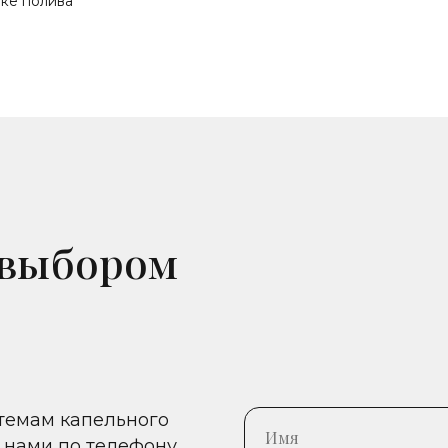
вке полива
 выбором
стемам капельного
 нами по телефону