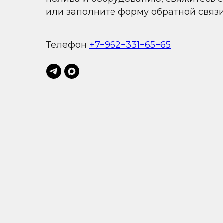
или заполните форму обратной связ
Телефон
+7−962−331−65−65