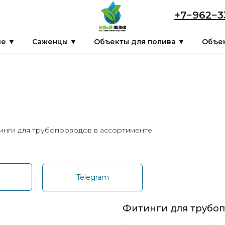
+7−962−3
ие ▼
Саженцы ▼
Объекты для полива ▼
Объек
инги для трубопроводов в ассортименте
p
Telegram
Фитинги для трубоп