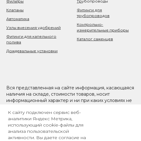
Фильтры
Тр
убопроводы
Клапаны
Фитинги для
трубопроводов
Автоматика
Контрольно-
Узлы внесения удобрений
измерительные приборы
Фитинги для капельного
Каталог саженцев
полива
Дождевальные установки
Вся представленная на сайте информация, касающаяся
наличия на складе, стоимости товаров, носит
информационный характер и ни при каких условиях не
является публичной офертой, определяемой
К сайту подключен сервис веб-
положениями Статьи 437(2) Гражданского кодекса РФ
аналитики Яндекс Метрика,
использующий cookie-файлы для
анализа пользовательской
активности. Вы даете согласие на