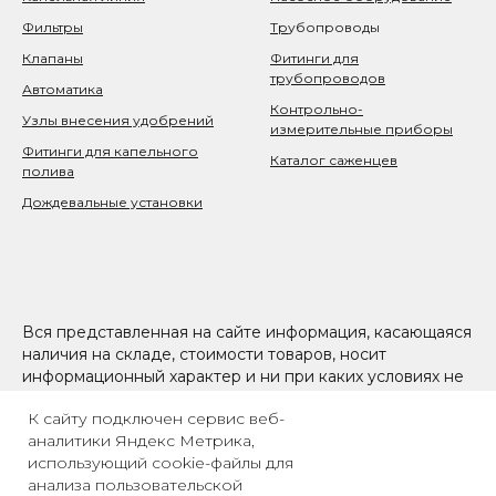
Фильтры
Тр
убопроводы
Клапаны
Фитинги для
трубопроводов
Автоматика
Контрольно-
Узлы внесения удобрений
измерительные приборы
Фитинги для капельного
Каталог саженцев
полива
Дождевальные установки
Вся представленная на сайте информация, касающаяся
наличия на складе, стоимости товаров, носит
информационный характер и ни при каких условиях не
является публичной офертой, определяемой
К сайту подключен сервис веб-
положениями Статьи 437(2) Гражданского кодекса РФ
аналитики Яндекс Метрика,
использующий cookie-файлы для
анализа пользовательской