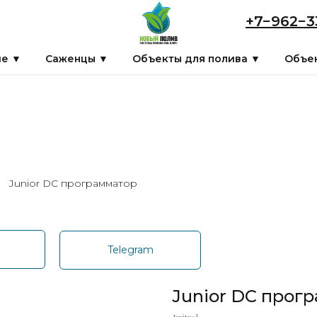
+7−962−3
ие ▼
Саженцы ▼
Объекты для полива ▼
Объек
Junior DC программатор
p
Telegram
Junior DC прог