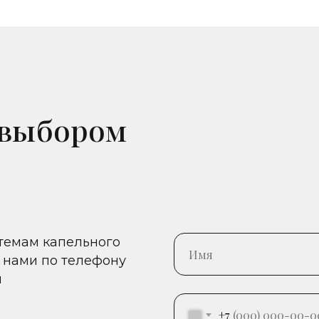
 выбором
стемам капельного
 нами по телефону
и
+7