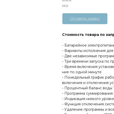
Irritrol
SKU:
Оставить заявку
Стоимость товара по зап
- Батарейное электропитан
- Варианты исполнения для
- Две независимые програ
- Три времени запуска по 
- Время включения установки
ние по одной минуте
- Понедельный график рабо
включения и отключения уст
- Процентный баланс воды
- Программа суммирования
- Индикация низкого уровн
- Функция отключения сист
- Удаление программы и вс