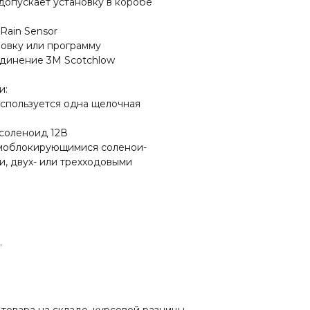
 допускает установку в коробе
Rain Sensor
новку или программу
единение 3M Scotchlow
и:
используется одна щелочная
 соленоид 12В
амоблокирующимися соленои-
и, двух- или трехходовыми
.