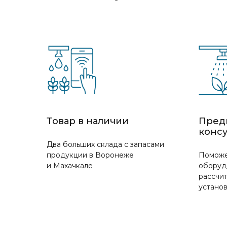
Товар в наличии
Пред
конс
Два больших склада с запасами
продукции в Воронеже
Поможе
и Махачкале
оборуд
рассчит
устано