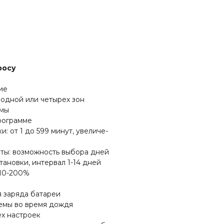
росу
ие
 одной или четырех зон
ммы
программе
: от 1 до 599 минут, увеличе-
ты: возможность выбора дней
ановки, интервал 1-14 дней
 10-200%
я заряда батареи
емы во время дождя
ех настроек