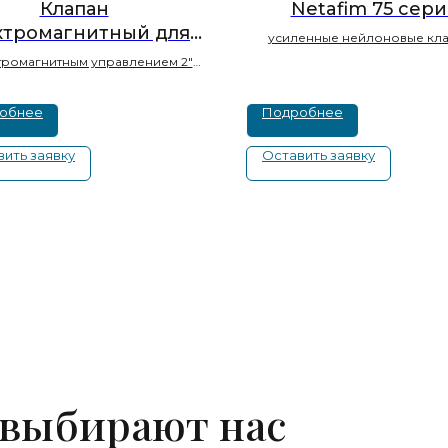
Клапан
Netafim 75 сери
ктромагнитный для
усиленные нейлоновые кл
апельного полива
тромагнитным управлением 2″
изводительностью до 25 м³
обнее
Подробнее
ить заявку
Оставить заявку
 выбирают нас