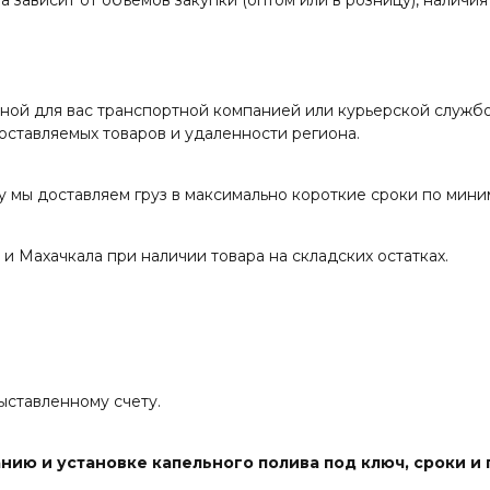
а зависит от объемов закупки (оптом или в розницу), наличия
ной для вас транспортной компанией или курьерской служб
поставляемых товаров и удаленности региона.
у мы доставляем груз в максимально короткие сроки по мини
и Махачкала при наличии товара на складских остатках.
ыставленному счету.
анию и установке капельного полива под ключ, сроки и